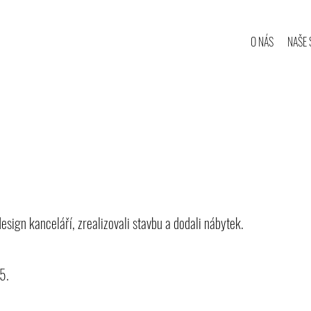
O NÁS
NAŠE 
sign kanceláří, zrealizovali stavbu a dodali nábytek.
25.